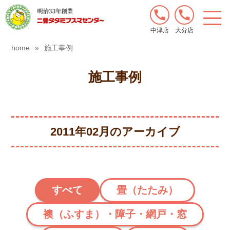
中津店
大分店
home
»
施工事例
施工事例
2011年02月のアーカイブ
すべて
畳（たたみ）
襖（ふすま）・障子・網戸・窓