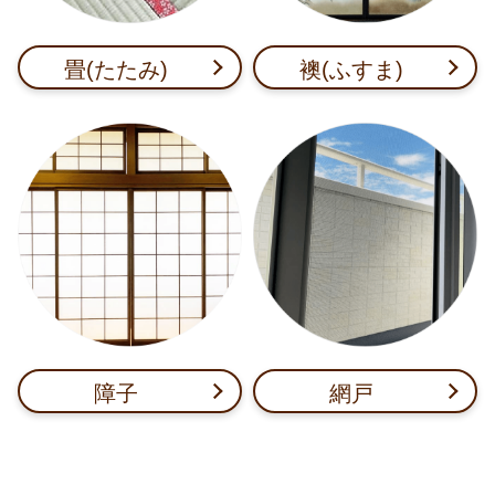
畳(たたみ)
襖(ふすま)
障子
網戸