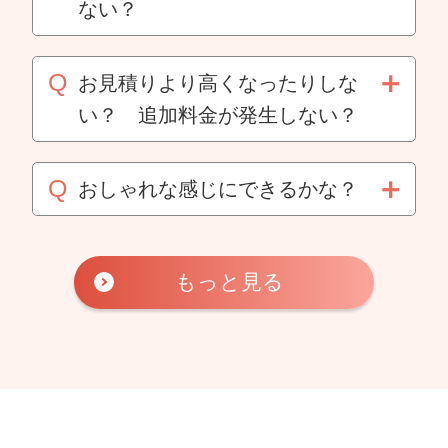
詳しくはこちら
ない？
お見積り＝ご注文とは考えてい
詳しくはこちら
ません。
お見積りより高くなったりしな
い？ 追加料金が発生しない？
詳しくはこちら
畳・襖（ふすま）・障子・網戸
などに関して基本的に追加料金
おしゃれな感じにできるかな？
は、発生しません。
今の畳には、たくさんのカラー
バリエーションがあって自分好
もっと見る
詳しくはこちら
みのお部屋にすることができま
す。
ちょっと雰囲気を変えるだけで
ワクワクしますよね♪