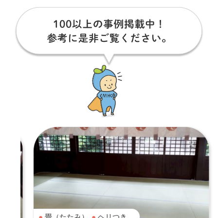
畳（たたみ）
ヘリつき