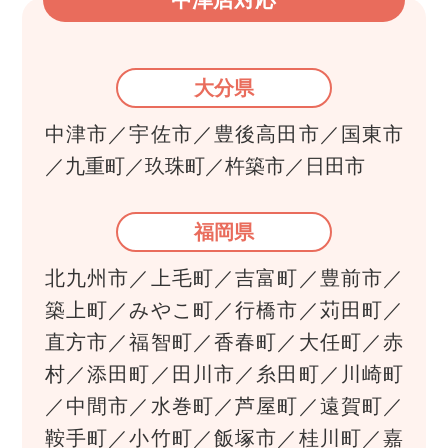
大分県
中津市／宇佐市／豊後高田市／国東市
／九重町／玖珠町／杵築市／日田市
福岡県
北九州市／上毛町／吉富町／豊前市／
築上町／みやこ町／行橋市／苅田町／
直方市／福智町／香春町／大任町／赤
村／添田町／田川市／糸田町／川崎町
／中間市／水巻町／芦屋町／遠賀町／
鞍手町／小竹町／飯塚市／桂川町／嘉