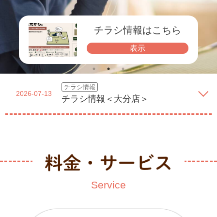
チラシ情報はこちら
表示
チラシ情報
2026-07-13
チラシ情報＜大分店＞
スタッフブログ
チラシ情報
お客様の声
お客様の声
チラシ情報
＜中津店限定＞網戸持込半額キ
2026-07-07
2026-06-15
2026-06-15
2026-05-25
2026-05-25
チラシ情報＜中津店＞
畳・襖・障子工事＜大分市＞
畳・襖工事＜由布市＞
チラシ情報＜中津店＞
ャンペーン
Service