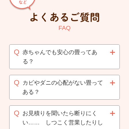
FAQ
赤ちゃんでも安心の畳ってあ
る？
よくお見積りで子供が生まれる
ので。。。という嬉しいお話を
カビやダニの心配がない畳って
聞くことがあります。
ある？
カビ・ダニの発生しにくい商品
そんな時におすすめする畳表が
があります。
お見積りを聞いたら断りにく
あります。
い…… しつこく営業したりし
『無染土表』です。