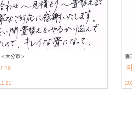
事＜大分市＞
畳
リつき
畳
11.21
20