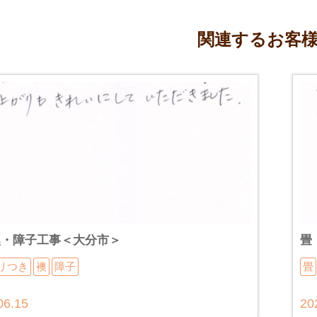
関連するお客
襖・障子工事＜大分市＞
畳
リつき
襖
障子
畳
06.15
20