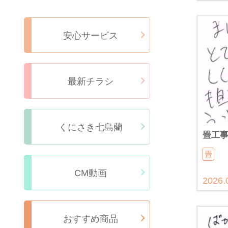
安心サービス
最新チラシ
くにさき七島藺
畳工
畳
CM動画
2026.
おすすめ商品