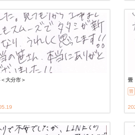
事＜大分市＞
畳
畳
05.19
20