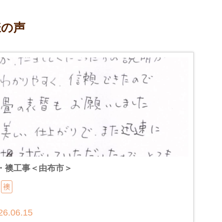
様の声
・襖工事＜由布市＞
襖
26.06.15