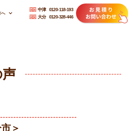
中津
0120-118-193
方へ
大分
0120-328-446
の声
分市＞