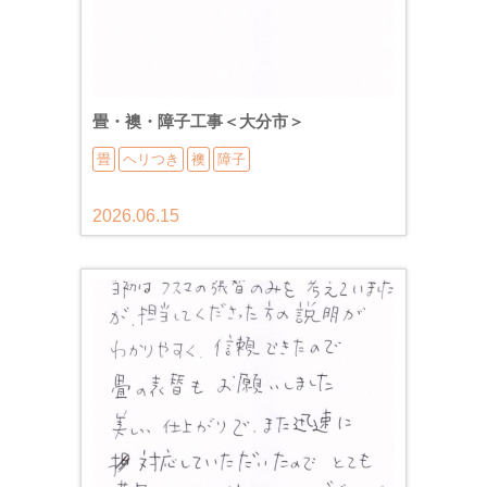
畳・襖・障子工事＜大分市＞
畳
ヘリつき
襖
障子
2026.06.15