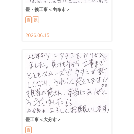
畳・襖工事＜由布市＞
畳
襖
2026.06.15
畳工事＜大分市＞
畳