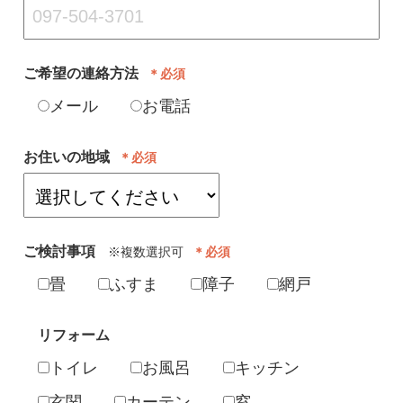
ご希望の連絡方法
＊必須
メール
お電話
お住いの地域
＊必須
ご検討事項
※複数選択可
＊必須
畳
ふすま
障子
網戸
リフォーム
トイレ
お風呂
キッチン
玄関
カーテン
窓