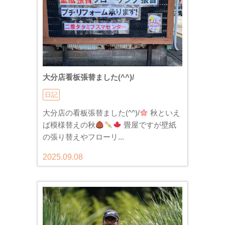
大分店看板張替ました(^^)/
日記
大分店の看板張替ました(^^)/
秋といえ
ば模様替えの秋
畳屋ですが壁紙
の張り替えやフローリ...
2025.09.08