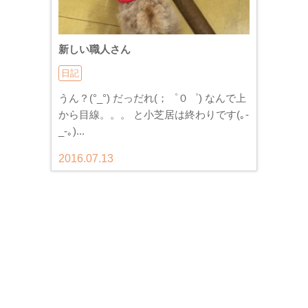
新しい職人さん
日記
うん？(°_°) だっだれ(；゜０゜) なんで上
から目線。。。 と小芝居は終わりです(｡-
_-｡)...
2016.07.13