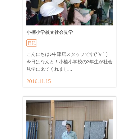
小楠小学校★社会見学
日記
こんにちは♪中津店スタッフです(*´v｀)
今日はなんと！小楠小学校の3年生が社会
見学に来てくれまし...
2016.11.15